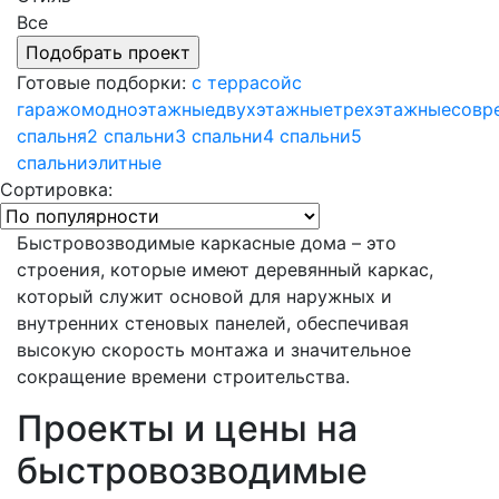
Все
Готовые подборки:
с террасой
с
гаражом
одноэтажные
двухэтажные
трехэтажные
совр
спальня
2 спальни
3 спальни
4 спальни
5
спальни
элитные
Сортировка:
Быстровозводимые каркасные дома – это
строения, которые имеют деревянный каркас,
который служит основой для наружных и
внутренних стеновых панелей, обеспечивая
высокую скорость монтажа и значительное
сокращение времени строительства.
Проекты и цены на
быстровозводимые